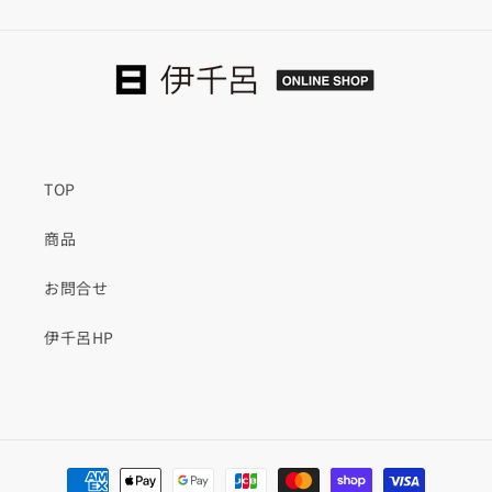
ー
ー
ク
ク
板
板
目
目
無
無
塗
塗
装
装
TOP
の
の
数
数
商品
量
量
を
を
お問合せ
減
増
伊千呂HP
ら
や
す
す
決