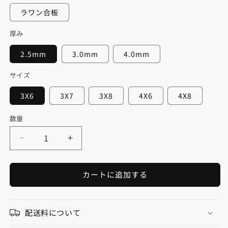
ラワン合板
厚み
2.5mm
3.0mm
4.0mm
サイズ
3X6
3X7
3X8
4X6
4X8
数量
数
量
突
突
板
板
化
化
カートに追加する
粧
粧
板
板
T-
T-
配送料について
213
213
チ
チ