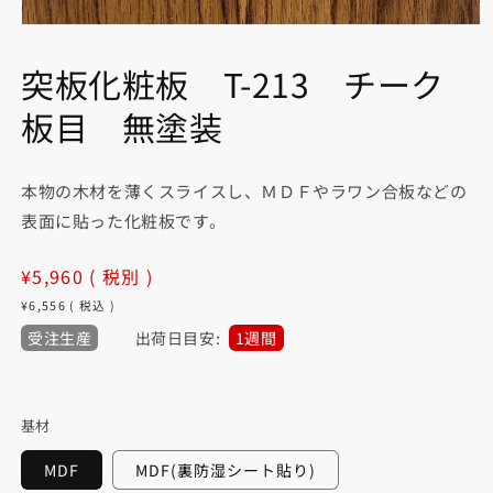
モ
ー
突板化粧板 T-213 チーク
ダ
ル
板目 無塗装
で
メ
デ
ィ
本物の木材を薄くスライスし、ＭＤＦやラワン合板などの
ア
(1)
表面に貼った化粧板です。
を
開
く
通
¥5,960
( 税別 )
常
¥6,556
( 税込 )
価
受注生産
出荷日目安:
1週間
格
基材
MDF
MDF(裏防湿シート貼り)