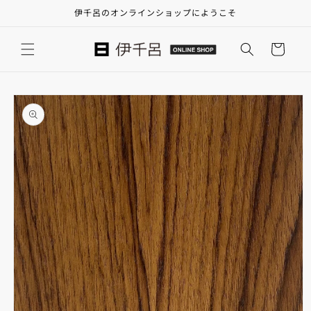
コンテ
伊千呂のオンラインショップにようこそ
ンツに
進む
カ
ー
ト
商品情
報にス
キップ