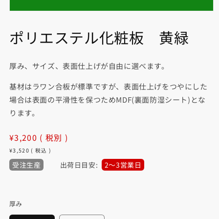
モ
ー
ポリエステル化粧板 黄緑
ダ
ル
で
メ
厚み、サイズ、表面仕上げが自由に選べます。
デ
ィ
ア
基材はラワン合板が標準ですが、表面仕上げをつやにした
(1)
場合は表面の平滑性を保つためMDF(裏面防湿シート)とな
を
開
ります。
く
通
¥3,200
( 税別 )
常
¥3,520
( 税込 )
価
受注生産
出荷日目安:
2〜3営業日
格
厚み