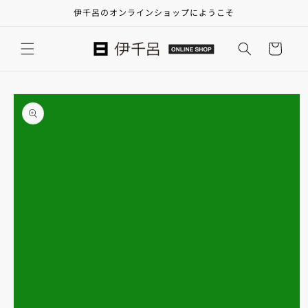
コンテ
伊千呂のオンラインショップにようこそ
ンツに
進む
カ
ー
ト
商品情
報にス
キップ