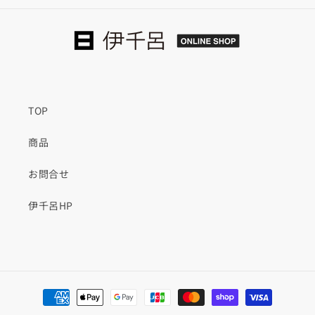
板
板
黄
黄
緑
緑
の
の
数
数
量
量
を
を
TOP
減
増
商品
ら
や
す
す
お問合せ
伊千呂HP
決
済