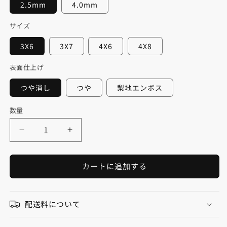
2.5mm
4.0mm
サイズ
3X6
3X7
4X6
4X8
表面仕上げ
つや消し
つや
梨地エンボス
数量
数
量
ポ
ポ
リ
リ
エ
エ
カートに追加する
ス
ス
テ
テ
ル
ル
配送料について
化
化
粧
粧