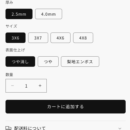
厚み
2.5mm
4.0mm
サイズ
3X6
3X7
4X6
4X8
表面仕上げ
つや消し
つや
梨地エンボス
数量
数
量
ポ
ポ
リ
リ
エ
エ
カートに追加する
ス
ス
テ
テ
ル
ル
配送料について