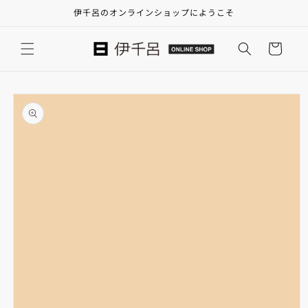
コンテ
伊千呂のオンラインショップにようこそ
ンツに
進む
カ
ー
ト
商品情
報にス
キップ