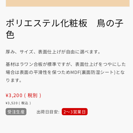
モ
ー
ポリエステル化粧板 鳥の子
ダ
ル
色
で
メ
デ
ィ
厚み、サイズ、表面仕上げが自由に選べます。
ア
(1)
を
基材はラワン合板が標準ですが、表面仕上げをつやにした
開
場合は表面の平滑性を保つためMDF(裏面防湿シート)とな
く
ります。
通
¥3,200
( 税別 )
常
¥3,520
( 税込 )
価
受注生産
出荷日目安:
2〜3営業日
格