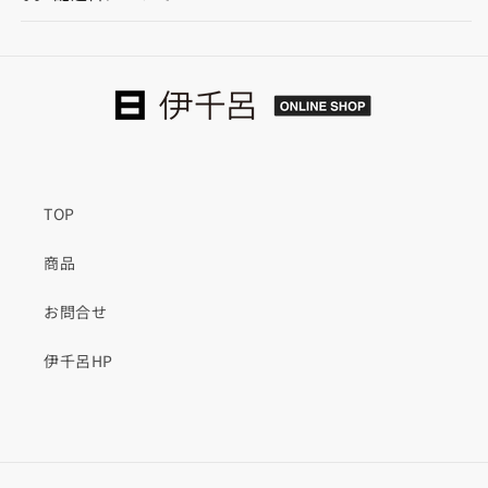
化
化
粧
粧
板
板
鳥
鳥
の
の
子
子
色
色
の
の
数
数
TOP
量
量
商品
を
を
減
増
お問合せ
ら
や
す
す
伊千呂HP