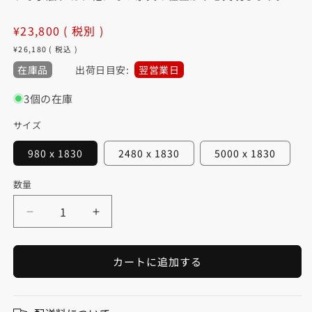
通
¥23,800
( 税別 )
常
¥26,180
( 税込 )
価
在庫品
出荷日目安:
翌営業日
格
3個の在庫
サイズ
980 x 1830
2480 x 1830
5000 x 1830
数量
数
量
フ
フ
ァ
ァ
ニ
ニ
カートに追加する
チ
チ
ャ
ャ
ー
ー