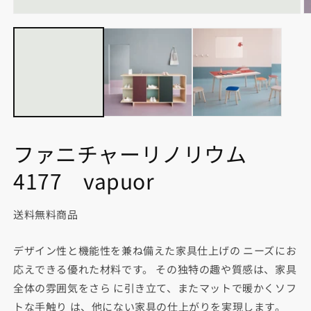
モ
ー
ダ
ル
で
メ
デ
ィ
ア
(1)
(2
を
ファニチャーリノリウム
開
く
4177 vapuor
送料無料商品
デザイン性と機能性を兼ね備えた家具仕上げの ニーズにお
応えできる優れた材料です。 その独特の趣や質感は、家具
全体の雰囲気をさら に引き立て、またマットで暖かくソフ
トな手触り は、他にない家具の仕上がりを実現します。