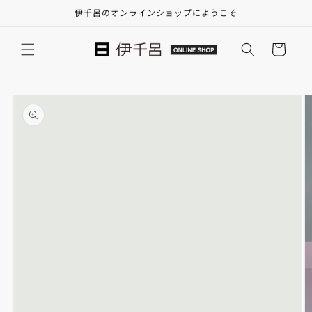
コンテ
伊千呂のオンラインショップにようこそ
ンツに
進む
カ
ー
ト
商品情
報にス
キップ