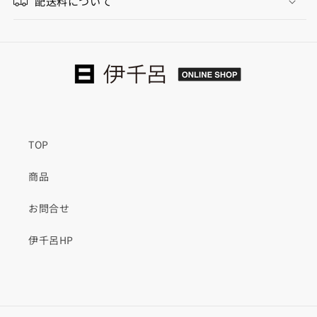
配送料について
リ
リ
ノ
ノ
リ
リ
ウ
ウ
ム
ム
4177
4177
vapuor
vapuor
の
の
数
数
TOP
量
量
を
を
商品
減
増
ら
や
お問合せ
す
す
伊千呂HP