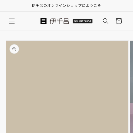
コンテ
伊千呂のオンラインショップにようこそ
ンツに
進む
カ
ー
ト
商品情
報にス
キップ