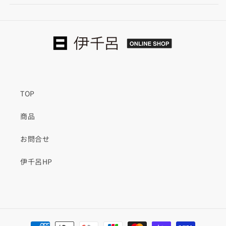
ノ
ノ
リ
リ
ウ
ウ
ム
ム
4175
4175
pebble
pebble
の
の
数
数
TOP
量
量
を
を
商品
減
増
ら
や
お問合せ
す
す
伊千呂HP
決