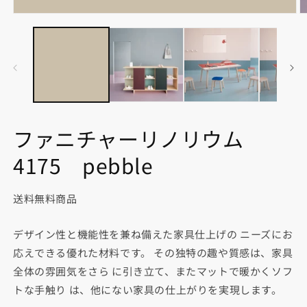
モ
ー
ダ
ル
で
メ
デ
ィ
ア
(1)
(2
ファニチャーリノリウム
を
開
4175 pebble
く
送料無料商品
デザイン性と機能性を兼ね備えた家具仕上げの ニーズにお
応えできる優れた材料です。 その独特の趣や質感は、家具
全体の雰囲気をさら に引き立て、またマットで暖かくソフ
トな手触り は、他にない家具の仕上がりを実現します。