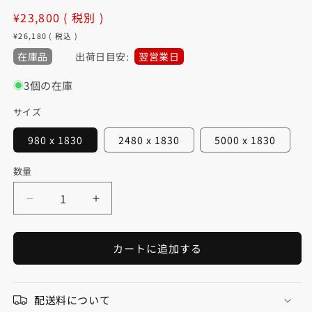
通
¥23,800
( 税別 )
常
¥26,180
( 税込 )
価
在庫品
出荷日目安:
翌営業日
格
3個の在庫
サイズ
980 x 1830
2480 x 1830
5000 x 1830
数量
数
量
フ
フ
ァ
ァ
ニ
ニ
カートに追加する
チ
チ
ャ
ャ
ー
ー
配送料について
リ
リ