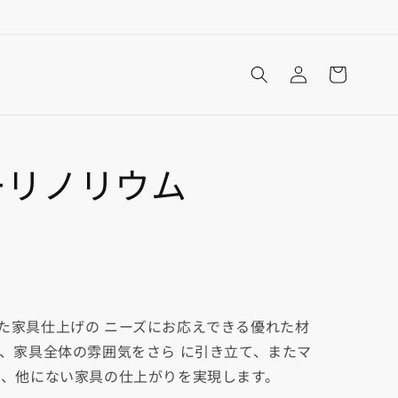
ロ
カ
グ
ー
イ
ト
ン
ーリノリウム
た家具仕上げの ニーズにお応えできる優れた材
は、家具全体の雰囲気をさら に引き立て、またマ
は、他にない家具の仕上がりを実現します。