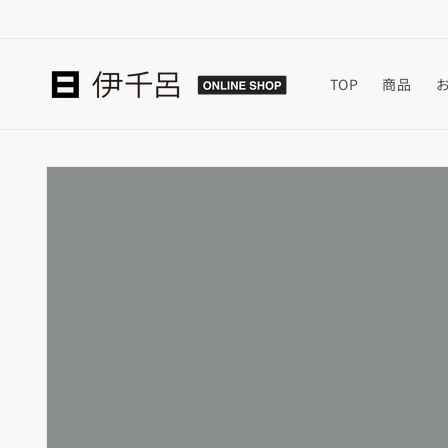
コンテ
ンツに
進む
TOP
商品
商品情
報にス
キップ