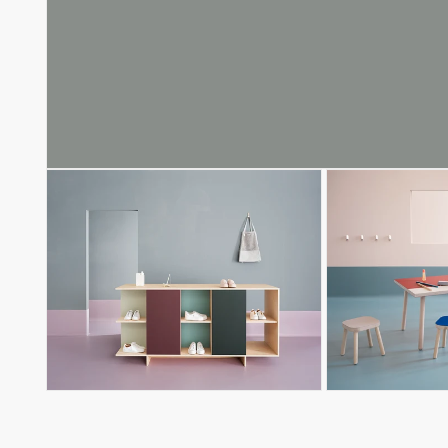
モ
ー
ダ
ル
で
メ
デ
ィ
ア
(1)
を
開
く
モ
モ
ー
ー
ダ
ダ