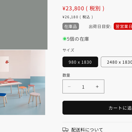
通
¥23,800
( 税別 )
常
¥26,180
( 税込 )
価
在庫品
出荷日目安:
翌営業
格
5個の在庫
サイズ
980 x 1830
2480 x 183
数量
数
量
フ
フ
ァ
ァ
ニ
ニ
カートに追
チ
チ
ャ
ャ
ー
ー
配送料について